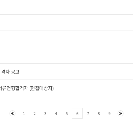
합격자 공고
 서류전형합격자 (면접대상자)
1
2
3
4
5
6
7
8
9