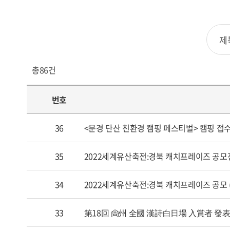
총
86
건
번호
36
<문경 단산 친환경 캠핑 페스티벌> 캠핑 접
35
2022세계유산축전:경북 캐치프레이즈 공모
34
2022세계유산축전:경북 캐치프레이즈 공모 (3
33
第18回 尙州 全國 漢詩白日場 入賞者 發